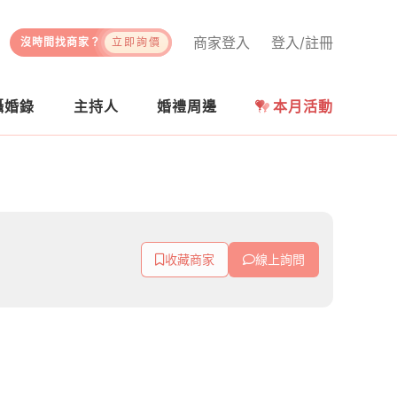
商家登入
登入/註冊
沒時間找商家？
立即詢價
攝婚錄
主持人
婚禮周邊
本月活動
收藏商家
線上詢問