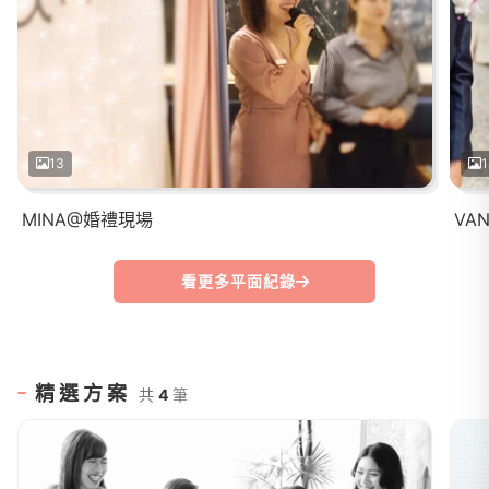
13
1
MINA@婚禮現場
VA
看更多平面紀錄
精選方案
共
4
筆