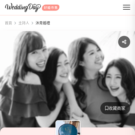
WeddingDay 好婚市集
首頁
主持人
沐青婚禮
收藏商家