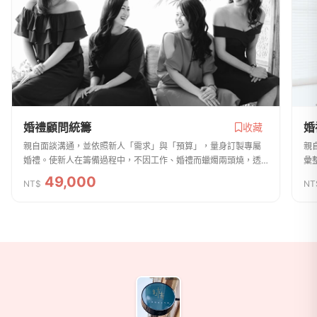
婚禮顧問統籌
婚
收藏
親自面談溝通，並依照新人「需求」與「預算」，量身訂製專屬
親
婚禮。使新人在籌備過程中，不因工作、婚禮而蠟燭兩頭燒，透
彙
過專業協助感到安心可靠。1. 婚顧與新人&親自前往雙方家中與主
也
49,000
NT$
NT
婚人溝通流程細項。2 . 規劃婚禮...
播
商家資訊