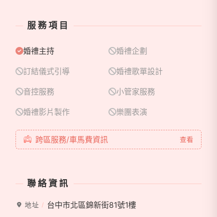
們，歡迎與我們聯繫。
服務項目
-我們深深相信緣分，也期待命運將我們串連-
婚禮主持
婚禮企劃
訂結儀式引導
婚禮歌單設計
音控服務
小管家服務
婚禮影片製作
樂團表演
跨區服務/車馬費資訊
查看
聯絡資訊
台中市北區錦新街81號1樓
地址