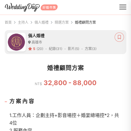
WeddingDay 好婚市集
首頁
主持人
倆人婚禮
精選方案
婚禮顧問方案
倆人婚禮
高雄市
5
(20)
紀錄(31)
影片(5)
方案(3)
婚禮顧問方案
32,800 - 88,000
NT$
方案內容
1.工作人員：企劃主持+影音場控＋婚宴總場控*2，共
4位
2.服務內容