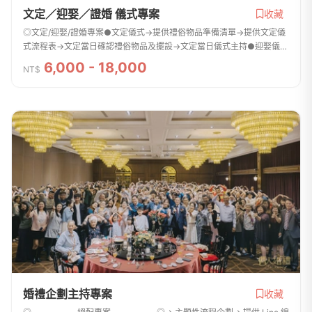
文定／迎娶／證婚 儀式專案
收藏
◎文定/迎娶/證婚專案●文定儀式→提供禮俗物品準備清單→提供文定儀
式流程表→文定當日確認禮俗物品及擺設→文定當日儀式主持●迎娶儀式
→闖關活動設計→提供迎娶儀式流程表→活動道具製作→迎娶當日闖關活
6,000 - 18,000
NT$
動主持●證婚儀式→儀...
婚禮企劃主持專案
收藏