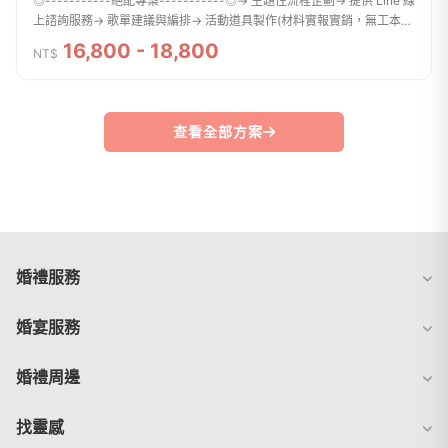
◎-----------絕配專案-----------◎→ 主題性流程企劃→ 提供 Line 線
上諮詢服務→ 歌單建議與編排→ 活動道具製作(材料實報實銷，無工本
費）→ 婚禮當日彩排→ 婚禮當日主持人員安排：『企劃主持+影音場
16,800 - 18,800
NT$
控』 Total：兩位...
查看全部方案
婚禮服務
婚宴服務
婚禮周邊
找靈感