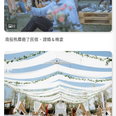
22
南投熊麋鹿了民宿 - 證婚＆晚宴