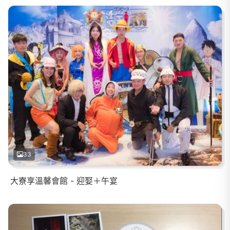
33
大寮享溫馨會館 - 迎娶＋午宴