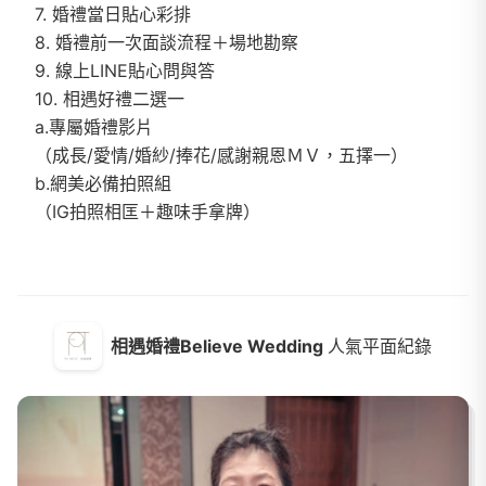
7. 婚禮當日貼心彩排
8. 婚禮前一次面談流程＋場地勘察
9. 線上LINE貼心問與答
10. 相遇好禮二選一
a.專屬婚禮影片
（成長/愛情/婚紗/捧花/感謝親恩ＭＶ，五擇一）
b.網美必備拍照組
（IG拍照相匡＋趣味手拿牌）
相遇婚禮Believe Wedding
人氣平面紀錄