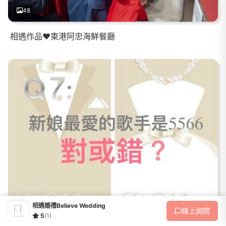
48
相遇作品❤️東港阿忠海鮮餐廳
22
相遇婚禮Believe Wedding
線上
詢問
5
(1)