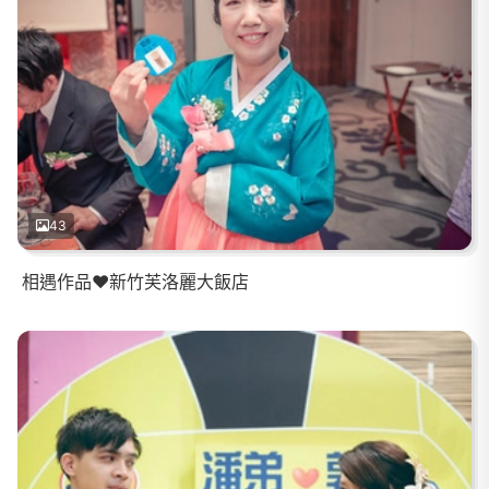
43
相遇作品❤️新竹芙洛麗大飯店