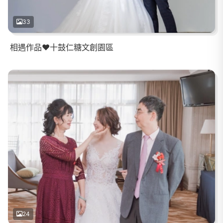
33
相遇作品❤️十鼓仁糖文創園區
24