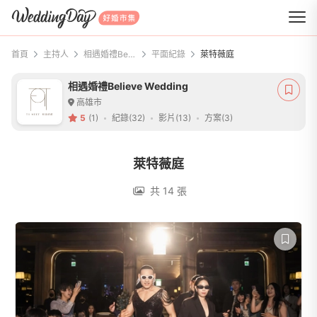
WeddingDay 好婚市集
首頁
主持人
相遇婚禮Believe Wedding
平面紀錄
萊特薇庭
相遇婚禮Believe Wedding
高雄市
5
(1)
紀錄(32)
影片(13)
方案(3)
萊特薇庭
共 14 張