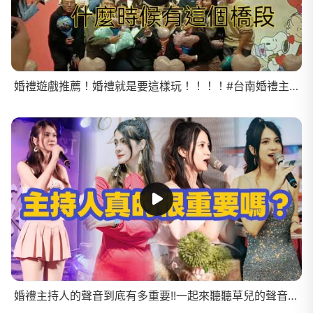
婚禮遊戲推薦！婚禮就是要這樣玩！！！！#台南婚禮主持 #台南主持人 #嘉義婚禮主持 #熱門 #婚禮主持人 #推薦 #音樂 #apt
婚禮主持人的聲音到底有多重要!!一起來聽聽草兒的聲音吧!!