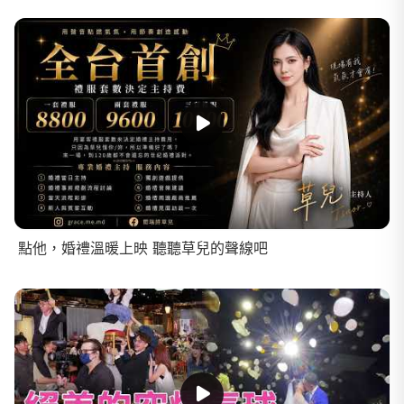
點他，婚禮溫暖上映 聽聽草兒的聲線吧