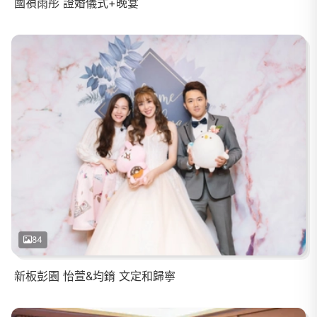
國禎雨彤 證婚儀式+晚宴
84
新板彭園 怡萱&均錥 文定和歸寧