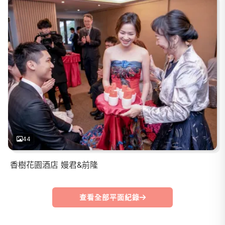
44
香樹花園酒店 嫚君&前隆
查看全部平面紀錄