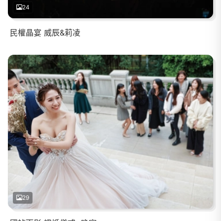
24
民權晶宴 威辰&莉凌
29