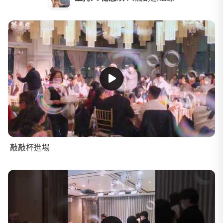
敲敲杯進場