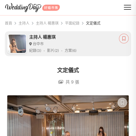
WeddingDay 好婚市集
首頁
主持人
主持人 楊惠琪
平面紀錄
文定儀式
主持人 楊惠琪
台中市
紀錄(3)
影片(2)
方案(6)
文定儀式
共 9 張