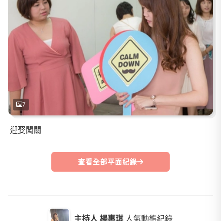
7
迎娶闖關
查看全部平面紀錄
主持人 楊惠琪
人氣動態紀錄