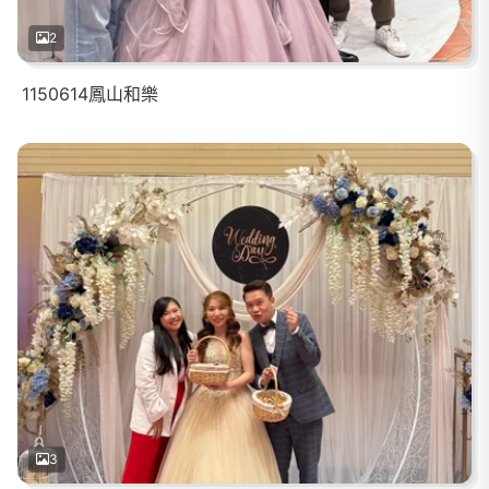
2
1150614鳳山和樂
3