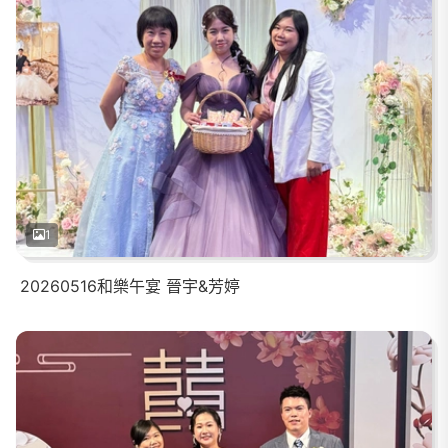
1
20260516和樂午宴 晉宇&芳婷