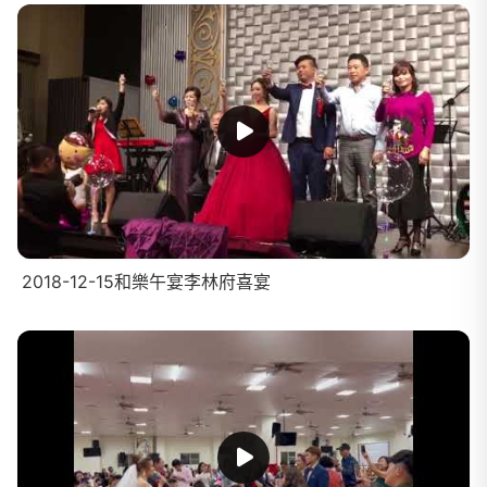
2018-12-15和樂午宴李林府喜宴