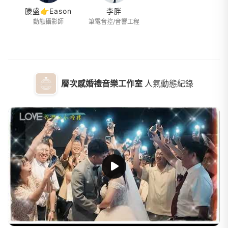
媵盛👉Eason
李胖
動態攝影師
筆電音控/音響工程
層次感婚禮音樂工作室
人氣動態紀錄