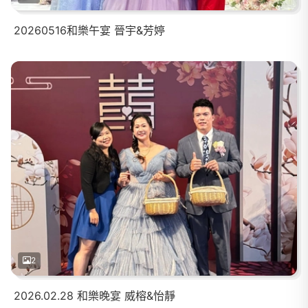
20260516和樂午宴 晉宇&芳婷
2
2026.02.28 和樂晚宴 威榕&怡靜