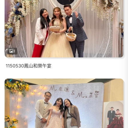
3
1150530鳳山和樂午宴