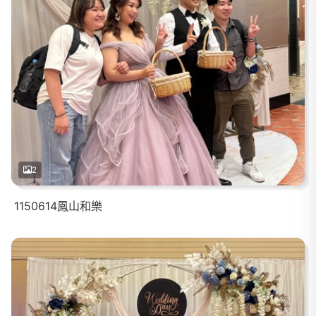
2
1150614鳳山和樂