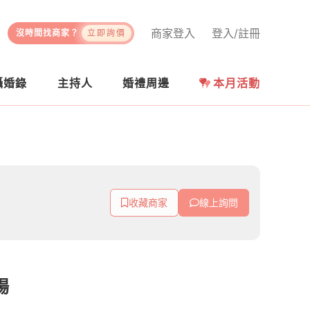
商家登入
登入/註冊
沒時間找商家？
立即詢價
攝婚錄
主持人
婚禮周邊
本月活動
收藏商家
線上詢問
場