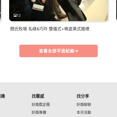
12
顏氏牧場 名峰&巧玲 雙儀式+晚宴美式婚禮
查看全部平面紀錄
周邊
找靈感
找分享
好婚鑑定團
好婚聊聊
好婚專欄
本月活動