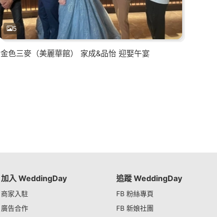
5
金色三麥（美麗華館） 家成&品怡 迎娶午宴
加入 WeddingDay
追蹤 WeddingDay
商家入駐
FB 粉絲專頁
廣告合作
FB 新娘社團