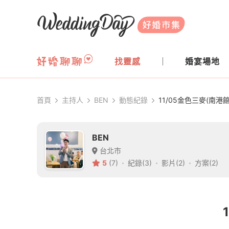
WeddingDay 好婚市集
找靈感
婚宴場地
首頁
主持人
BEN
動態紀錄
11/05金色三麥(南港
BEN
台北市
5
(7)
紀錄(3)
影片(2)
方案(2)