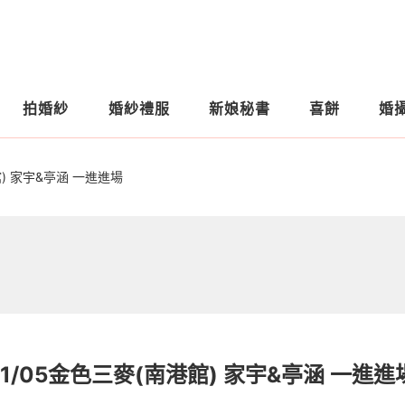
拍婚紗
婚紗禮服
新娘秘書
喜餅
婚
館) 家宇&亭涵 一進進場
11/05金色三麥(南港館) 家宇&亭涵 一進進