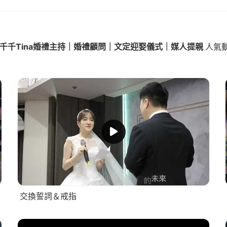
千千Tina婚禮主持｜婚禮顧問｜文定迎娶儀式｜媒人提親
人氣
交換誓詞＆戒指