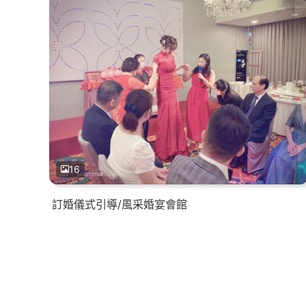
16
訂婚儀式引導/風采婚宴會館