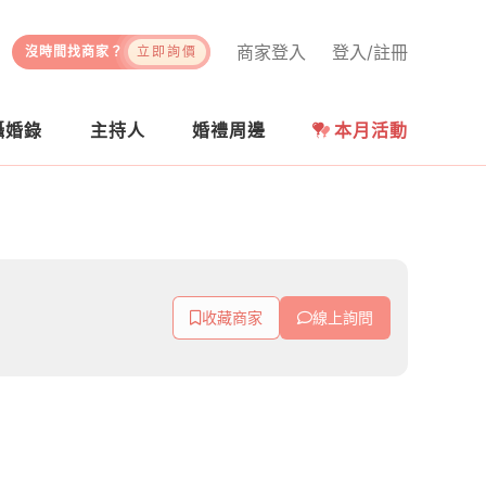
商家登入
登入/註冊
沒時間找商家？
立即詢價
攝婚錄
主持人
婚禮周邊
本月活動
收藏商家
線上詢問