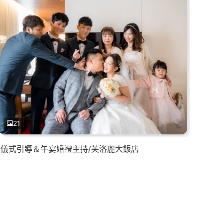
21
儀式引導＆午宴婚禮主持/芙洛麗大飯店