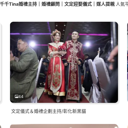
千千Tina婚禮主持｜婚禮顧問｜文定迎娶儀式｜媒人提親
人氣
44
文定儀式＆婚禮企劃主持/彰化新黑貓