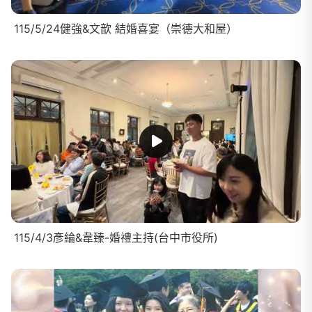
115/5/24健強&文歆 結婚喜宴（崇德大和屋）
115/4/3彥綸&韋臻-婚禮主持(台中市役所)