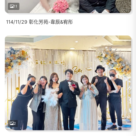
11
114/11/29 彰化芳苑-韋辰&宥彤
2