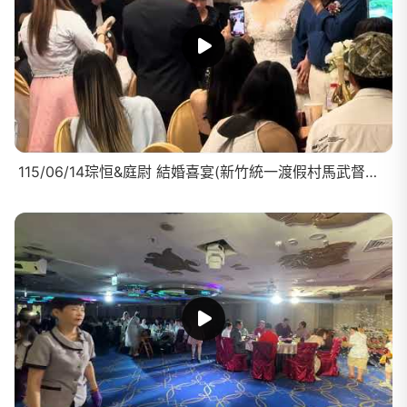
115/06/14琮恒&庭尉 結婚喜宴(新竹統一渡假村馬武督會議中心)