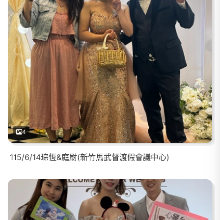
4
115/6/14琮恆&庭尉(新竹馬武督渡假會議中心)