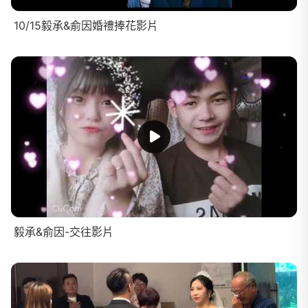
10/15毅承&俞因婚禮捧花影片
毅承&俞因-交往影片