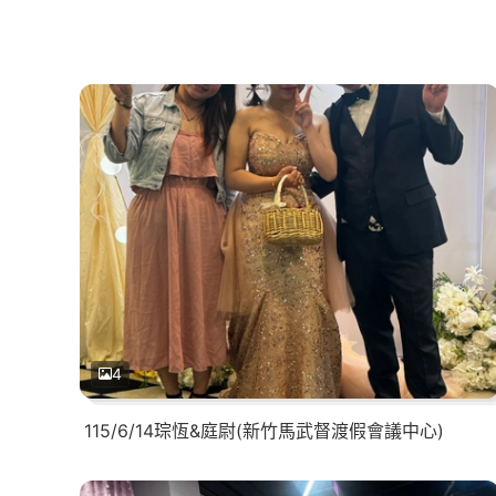
4
115/6/14琮恆&庭尉(新竹馬武督渡假會議中心)