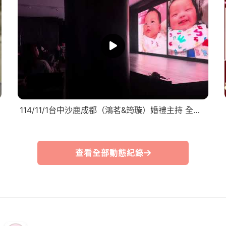
114/11/1台中沙鹿成都（鴻茗&筠璇）婚禮主持 全記錄
查看全部動態紀錄