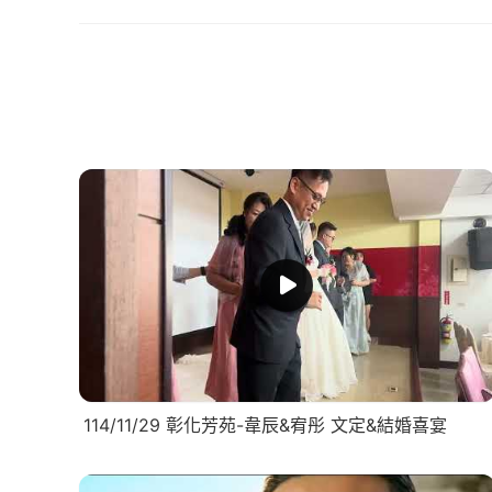
114/11/29 彰化芳苑-韋辰&宥彤 文定&結婚喜宴