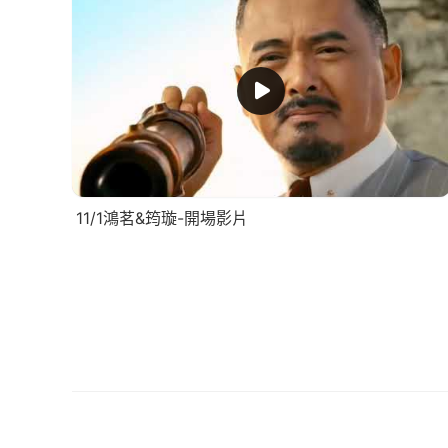
11/1鴻茗&筠璇-開場影片