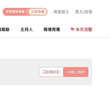
商家登入
登入/註冊
沒時間找商家？
立即詢價
攝婚錄
主持人
婚禮周邊
本月活動
收藏商家
線上詢問