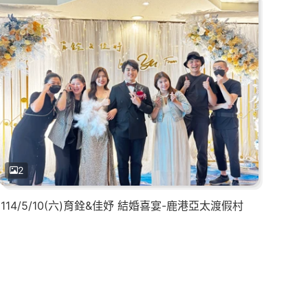
2
114/5/10(六)育銓&佳妤 結婚喜宴-鹿港亞太渡假村