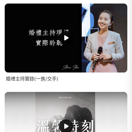
婚禮主持實錄(一進/交手)