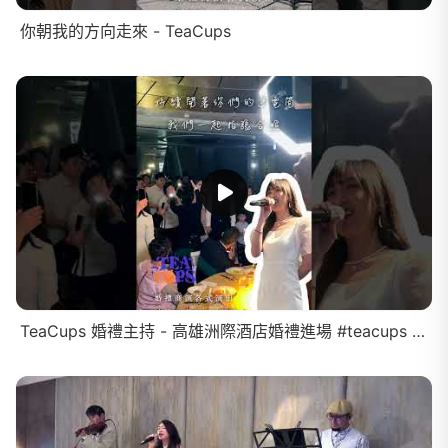
你朝我的方向走來 - TeaCups
TeaCups 婚禮主持 - 高雄洲際酒店婚禮進場 #teacups #jazz #商演 #婚禮樂團