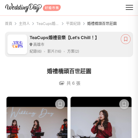
WeddingDay 好婚市集
首頁
主持人
TeaCups婚禮音樂【Let's Chill！】
平面紀錄
婚禮橋頭百世莊園
TeaCups婚禮音樂【Let's Chill！】
高雄市
紀錄(6)
影片(16)
方案(2)
婚禮橋頭百世莊園
共 6 張