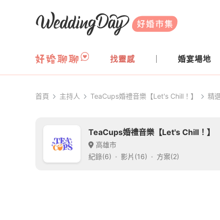
WeddingDay 好婚市集
找靈感
婚宴場地
首頁
主持人
TeaCups婚禮音樂【Let's Chill！】
精
TeaCups婚禮音樂【Let's Chill！】
高雄市
紀錄(6)
影片(16)
方案(2)