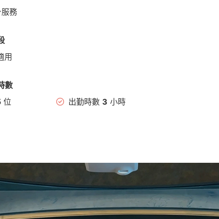
身服務
段
適用
時數
5
位
出勤時數
3
小時