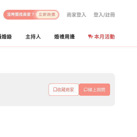
商家登入
登入/註冊
沒時間找商家？
立即詢價
攝婚錄
主持人
婚禮周邊
本月活動
收藏商家
線上詢問