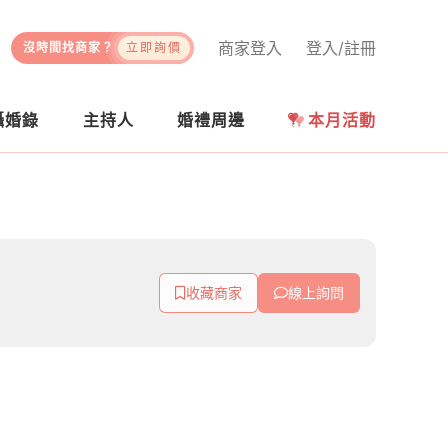
商家登入
登入/註冊
沒時間找商家？
立即詢價
攝婚錄
主持人
婚禮周邊
本月活動
收藏商家
線上詢問