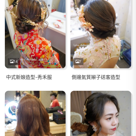
14
7
中式新娘造型-秀禾服
側邊氣質辮子送客造型