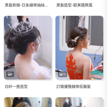
黑髮新娘-日系線條抽絲公主頭造型
黑髮造型-歐美隨興風
6
10
白紗一進造型
訂婚優雅線條低盤髮