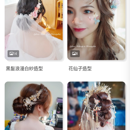
14
8
黑髮浪漫白紗造型
花仙子造型