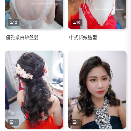
12
10
優雅系白紗盤髮
中式新娘造型
11
6