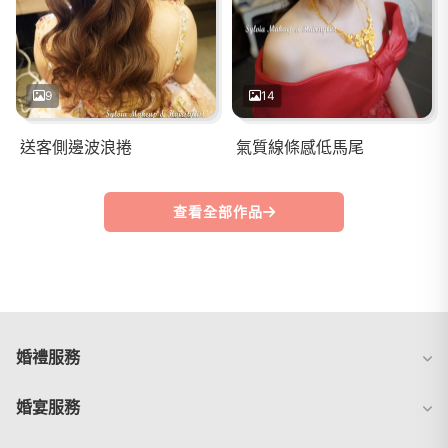
9
14
送客側邊波浪捲
氣質線條感低馬尾
查看全部作品
婚禮服務
婚宴服務