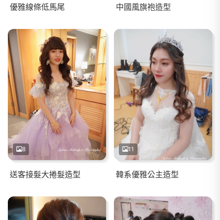
優雅線條低馬尾
中國風旗袍造型
8
11
送客接髮大捲髮造型
韓系優雅公主造型