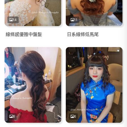
14
11
線條感優雅中盤髮
日系線條低馬尾
8
6