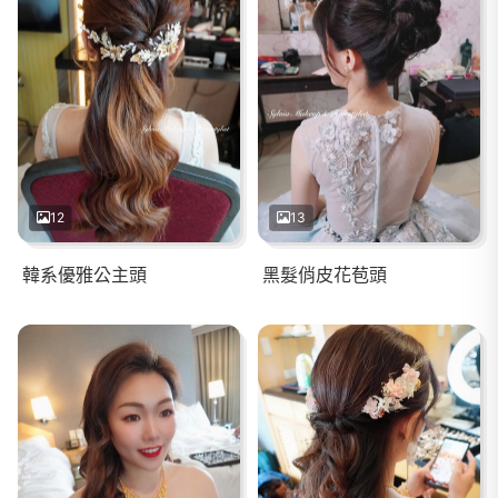
12
13
韓系優雅公主頭
黑髮俏皮花苞頭