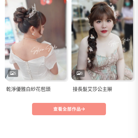
5
6
乾淨優雅白紗花苞頭
接長髮艾莎公主辮
查看全部作品