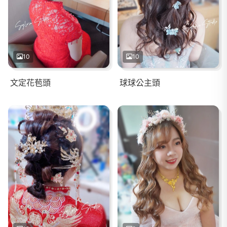
10
10
文定花苞頭
球球公主頭