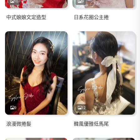
10
9
中式娘娘文定造型
日系花圈公主捲
9
12
浪漫微捲髮
韓風優雅低馬尾