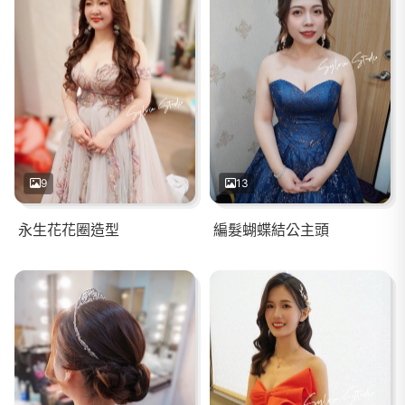
9
13
永生花花圈造型
編髮蝴蝶結公主頭