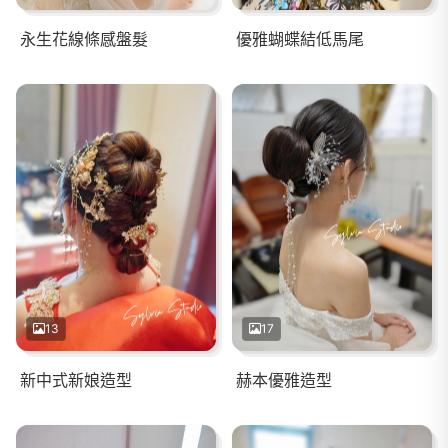
永生花線條感盤髮
優雅蝴蝶結低馬尾
13
17
新中式新娘造型
赫本優雅造型