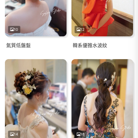
10
12
氣質低盤髮
韓系優雅水波紋
14
18