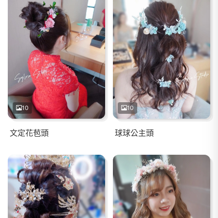
10
10
文定花苞頭
球球公主頭