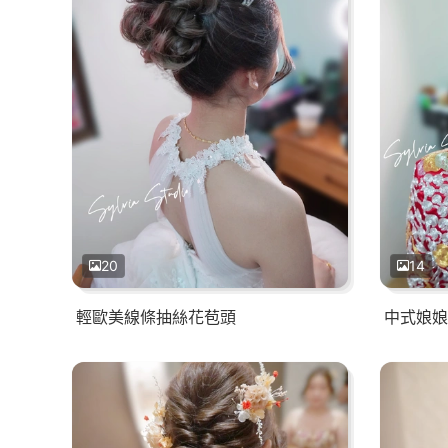
20
14
輕歐美線條抽絲花苞頭
中式娘娘