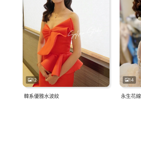
12
14
韓系優雅水波紋
永生花線