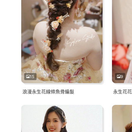
15
9
浪漫永生花線條魚骨編髮
永生花花