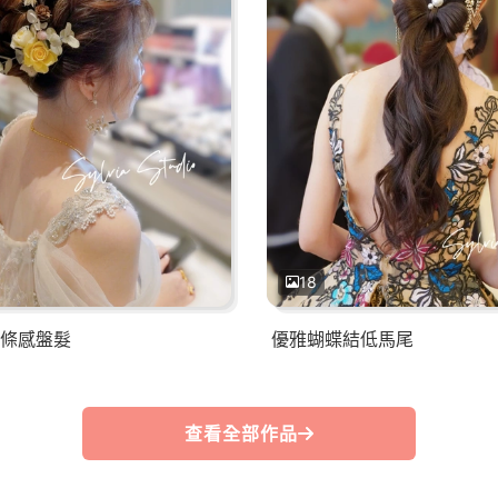
18
條感盤髮
優雅蝴蝶結低馬尾
查看全部作品