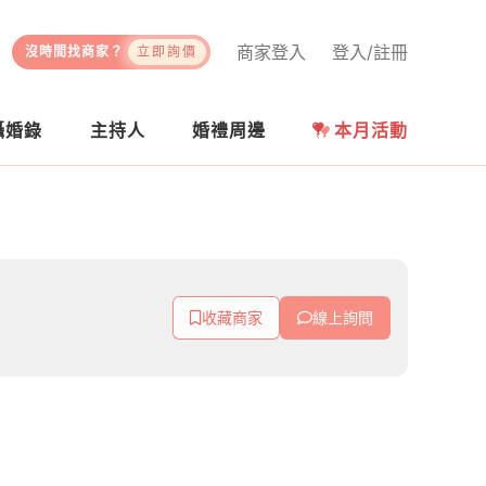
商家登入
登入/註冊
沒時間找商家？
立即詢價
攝婚錄
主持人
婚禮周邊
本月活動
收藏商家
線上詢問