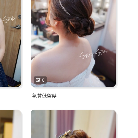
10
氣質低盤髮