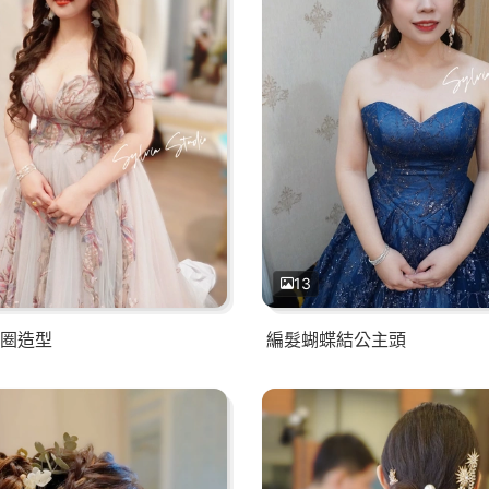
13
圈造型
編髮蝴蝶結公主頭