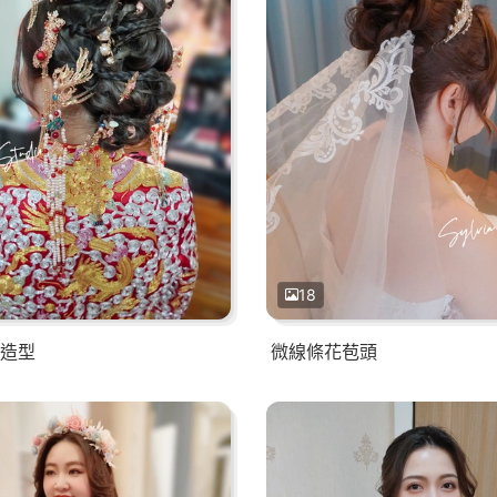
18
造型
微線條花苞頭