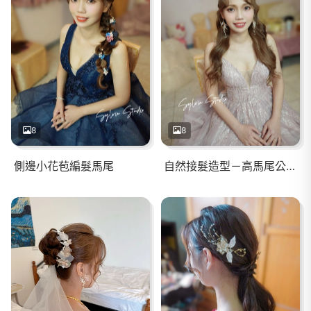
8
8
側邊小花苞編髮馬尾
自然接髮造型－高馬尾公主頭