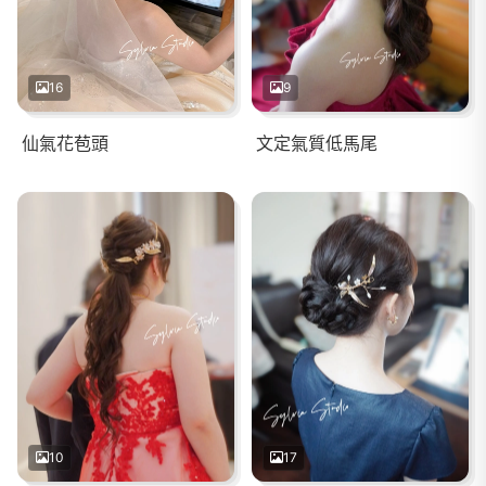
16
9
仙氣花苞頭
文定氣質低馬尾
10
17