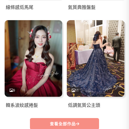
線條感低馬尾
氣質典雅盤髮
9
11
韓系波紋感捲髮
低調氣質公主頭
查看全部作品