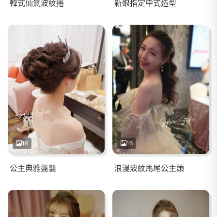
韓式仙氣波紋捲
新娘指定中式造型
16
16
公主典雅盤髮
浪漫波紋馬尾公主頭