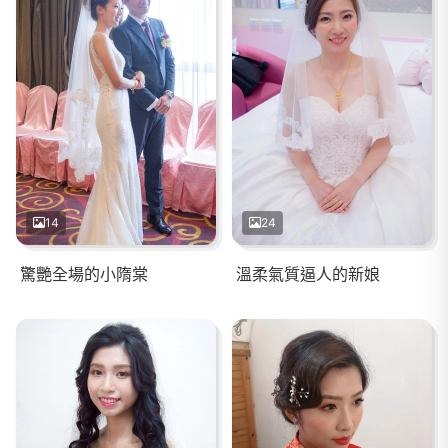
14
24
驚艷全場的小隋棠
溫柔氣質逼人的新娘