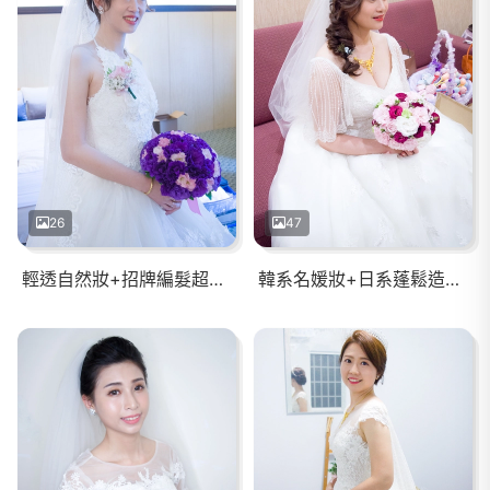
26
47
輕透自然妝+招牌編髮超美新娘(台南桂田)
韓系名媛妝+日系蓬鬆造型(高雄寒軒酒店)