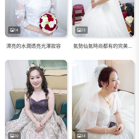
14
23
漂亮的水潤透亮光澤妝容
氣勢仙氣時尚都有的完美新娘
20
24