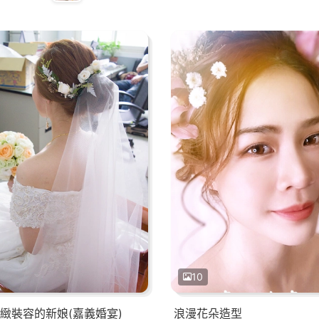
10
緻裝容的新娘(嘉義婚宴)
浪漫花朵造型