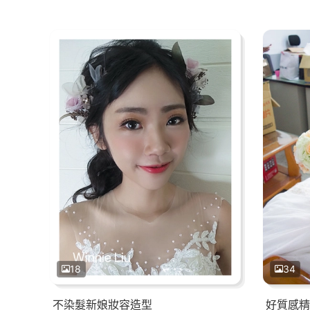
18
34
不染髮新娘妝容造型
好質感精