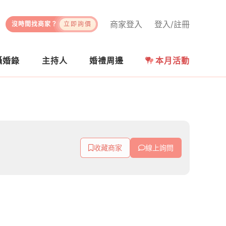
商家登入
登入/註冊
沒時間找商家？
立即詢價
攝婚錄
主持人
婚禮周邊
本月活動
收藏商家
線上詢問