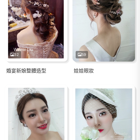
32
59
婚宴新娘整體造型
娃娃眼妝