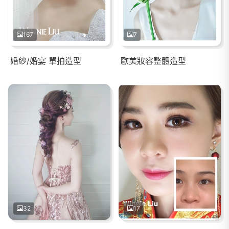
167
7
婚紗/婚宴 單拍造型
歐美妝容整體造型
32
17