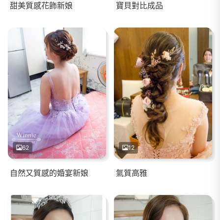
甜美質感花飾新娘
寶貝對比成品
62
12
自然又質感的婚宴新娘
氣質高雅