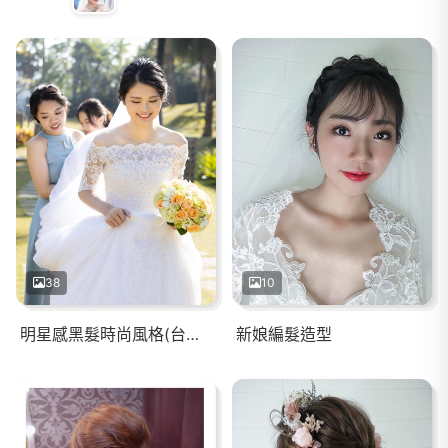
38
10
明星感黑髮時尚風格(台南桂田)
新娘編髮造型