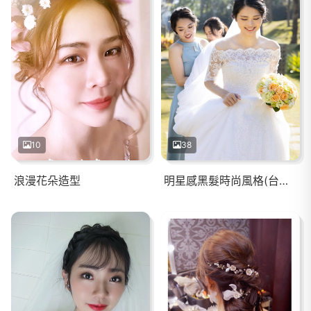
10
38
浪漫花朵造型
明星感黑髮時尚風格(台南桂田)