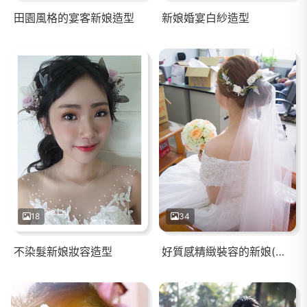
田園風格的宴客新娘造型
新娘婚宴白紗造型
18
34
不染髮新娘妝容造型
好質感精緻裝容的新娘(嘉義婚宴)