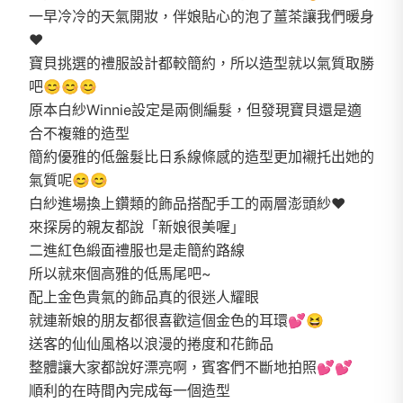
一早冷冷的天氣開妝，伴娘貼心的泡了薑茶讓我們暖身
❤️
寶貝挑選的禮服設計都較簡約，所以造型就以氣質取勝
吧😊😊😊
原本白紗Winnie設定是兩側編髮，但發現寶貝還是適
合不複雜的造型
簡約優雅的低盤髮比日系線條感的造型更加襯托出她的
氣質呢😊😊
白紗進場換上鑽類的飾品搭配手工的兩層澎頭紗❤️
來探房的親友都說「新娘很美喔」
二進紅色緞面禮服也是走簡約路線
所以就來個高雅的低馬尾吧~
配上金色貴氣的飾品真的很迷人耀眼
就連新娘的朋友都很喜歡這個金色的耳環💕😆
送客的仙仙風格以浪漫的捲度和花飾品
整體讓大家都說好漂亮啊，賓客們不斷地拍照💕💕
順利的在時間內完成每一個造型