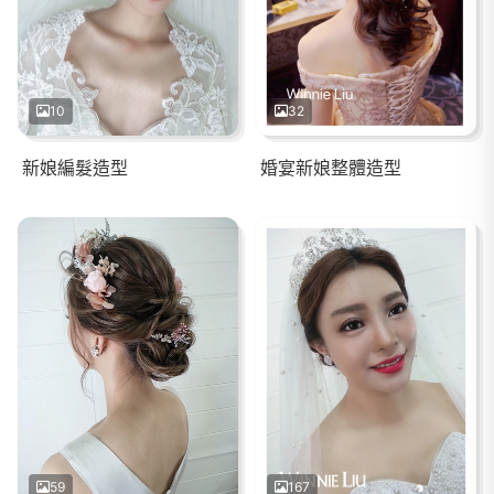
10
32
新娘編髮造型
婚宴新娘整體造型
59
167