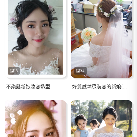
18
34
不染髮新娘妝容造型
好質感精緻裝容的新娘(嘉義婚宴)