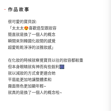
作品故事
很可愛的寶貝說:
「太太太😍喜歡造型跟妝容
簡直就是換了一個人的概念
瞬間來到韓國化妝間的感覺
超愛乾乾淨淨的淡雅妝感」
在化妝的時候就察覺寶貝以往的妝容都較重
但本身眼睛就有神而有些銳利🎆
就以減妝的方式會更適合她
平眉能更加地讓整體柔和
霧面唇色更加顯年輕~
就真的是換了一個人的概念啦~