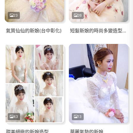
23
26
氣質仙仙的新娘(台中彰化)
短髮新娘的時尚多變造型(台南)
43
13
甜美細緻的新娘造型
華麗氣勢的新娘