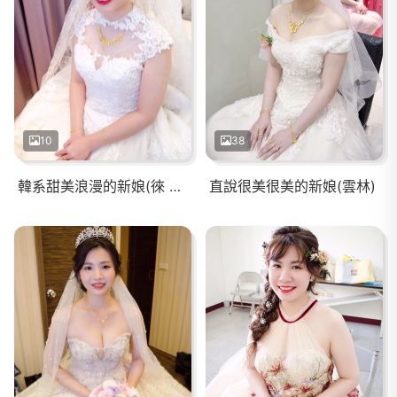
10
38
韓系甜美浪漫的新娘(徠 歸仁)
直說很美很美的新娘(雲林)