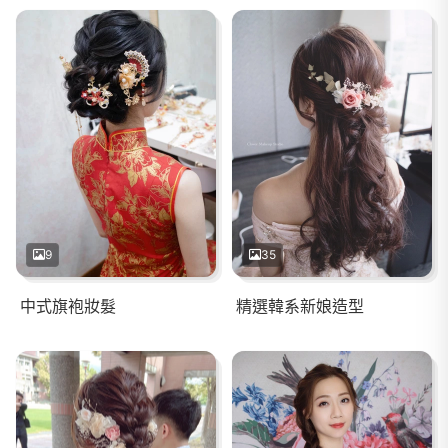
9
35
中式旗袍妝髮
精選韓系新娘造型