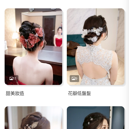
11
9
甜美妝造
花瓣低盤髮