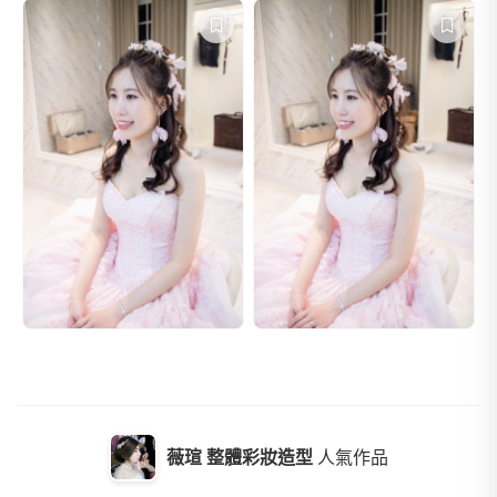
薇瑄 整體彩妝造型
人氣作品