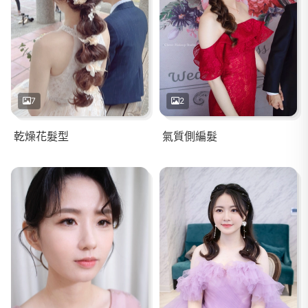
7
2
乾燥花髮型
氣質側編髮