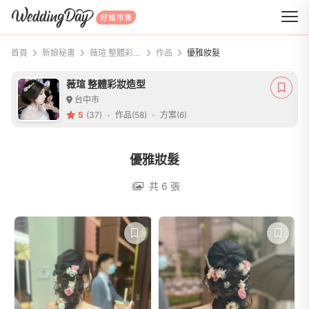
WeddingDay 好婚市集
首頁
新娘秘書
薇瑄 整體彩妝造型
作品
優雅妝髮
薇瑄 整體彩妝造型
台中市
5
(37)
作品(58)
方案(6)
優雅妝髮
共 6 張