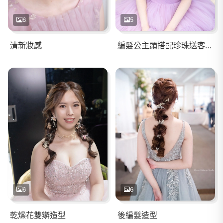
6
5
清新妝感
編髮公主頭搭配珍珠送客造型
6
6
乾燥花雙辮造型
後編髮造型