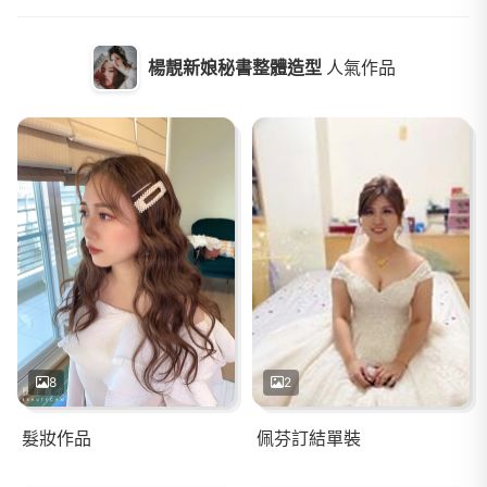
楊靚新娘秘書整體造型
人氣作品
8
2
髮妝作品
佩芬訂結單裝