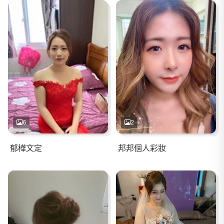
6
2
郁樺文定
邦邦個人彩妝