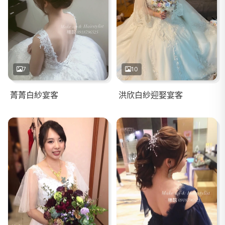
7
10
菁菁白紗宴客
洪欣白紗迎娶宴客