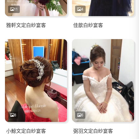
11
4
雅軒文定白紗宴客
佳歆白紗宴客
8
6
小鯨文定白紗宴客
弼羽文定白紗宴客