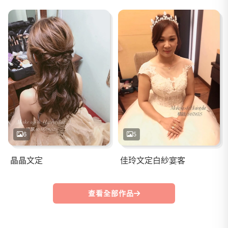
6
5
晶晶文定
佳玲文定白紗宴客
查看全部作品