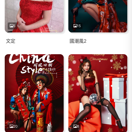
5
15
文定
國潮風2
20
8