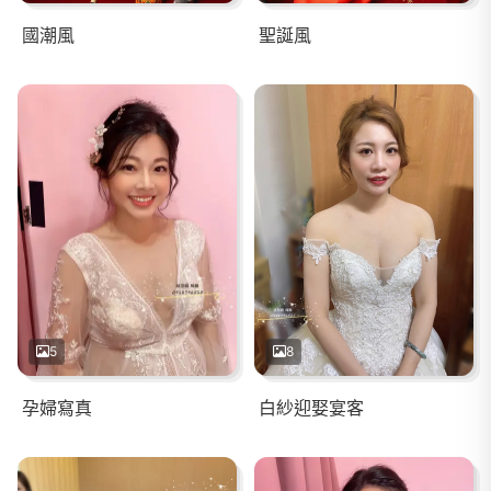
國潮風
聖誕風
5
8
孕婦寫真
白紗迎娶宴客