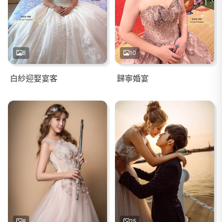
8
10
白紗迎娶宴客
歸寧婚宴
8
25