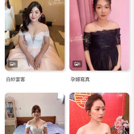
6
6
白紗宴客
孕婦寫真