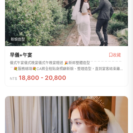
新娘造型
早儀+午宴
收藏
儀式午宴儀式晚宴儀式午晚宴贈送 🎉新郎整體造型﹉﹉﹉﹉﹉﹉﹉﹉﹉
﹉💐服務細項💐CA將全程貼身照顧新娘、整理造型，直到宴客結束離
開。★婚前保養諮詢、造型溝通★協助穿著禮服、調整美麗胸型★多樣
18,800 - 20,800
NT$
化飾品配件（頭飾、花...