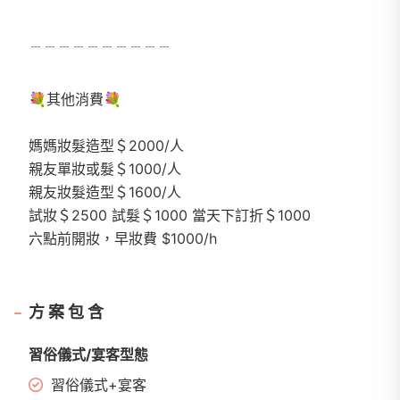
﹉﹉﹉﹉﹉﹉﹉﹉﹉﹉
💐其他消費💐
媽媽妝髮造型＄2000/人
親友單妝或髮＄1000/人
親友妝髮造型＄1600/人
試妝＄2500 試髮＄1000 當天下訂折＄1000
六點前開妝，早妝費 $1000/h
方案包含
習俗儀式/宴客型態
習俗儀式+宴客