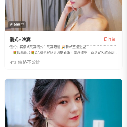
新娘造型
儀式+晚宴
收藏
儀式午宴儀式晚宴儀式午晚宴贈送 🎉新郎整體造型﹉﹉﹉﹉﹉﹉﹉﹉﹉
﹉💐服務細項💐CA將全程貼身照顧新娘、整理造型，直到宴客結束離
開。★婚前保養諮詢、造型溝通★協助穿著禮服、調整美麗胸型★多樣
價格不公開
NT$
化飾品配件（頭飾、花...