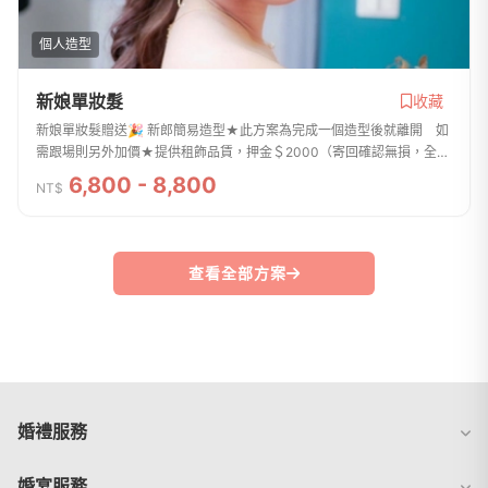
個人造型
新娘單妝髮
收藏
新娘單妝髮贈送🎉 新郎簡易造型★此方案為完成一個造型後就離開 如
需跟場則另外加價★提供租飾品賃，押金＄2000（寄回確認無損，全額
退回）﹉﹉﹉﹉﹉﹉﹉﹉﹉﹉💐服務內容💐★婚前保養諮詢、造型溝通
6,800 - 8,800
NT$
★協助穿著禮服、調整...
查看全部方案
婚禮服務
婚宴服務