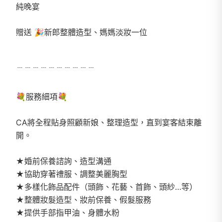
純晚宴
贈送 🎉新郎整體造型、媽媽淡妝一位
﹉﹉﹉﹉﹉﹉﹉﹉﹉﹉
💐服務細項💐
CA將全程貼身照顧新娘、整理造型，直到宴客結束離
開。
★婚前保養諮詢、造型溝通
★協助穿著禮服、調整美麗胸型
★多樣化飾品配件（頭飾、花藝、首飾、頭紗…等）
★整體妝髮造型、妝前保養、假髮服務
★提供手部指甲油、身體水粉