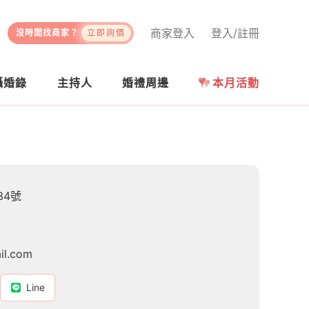
商家登入
登入/註冊
沒時間找商家？
立即詢價
攝婚錄
主持人
婚禮周邊
本月活動
34號
il.com
Line