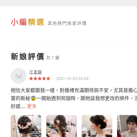
小編
精選
其他熱門商家評價
新娘評價
共 1 筆
江孟庭
2021-10-02 00:24
相信大家都跟我一樣，對婚禮充滿期待與不安，尤其是擔
雷的新秘😨一開始遇到宛珈時，跟她談我想更改的條件，
好感....
更多