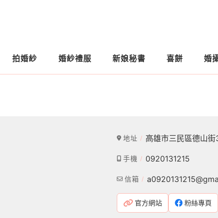
拍婚紗
婚紗禮服
新娘秘書
喜餅
婚
高雄市三民區德山街
地址
0920131215
手機
a0920131215@gma
信箱
官方網站
粉絲專頁