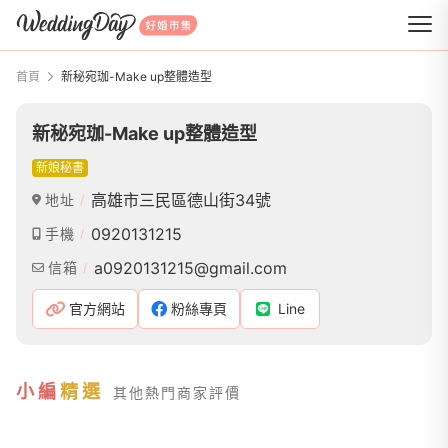
WeddingDay 好婚市集
首頁
新秘宛珈-Make up整體造型
新秘宛珈-Make up整體造型
新娘秘書
高雄市三民區德山街34號
地址
0920131215
手機
a0920131215@gmail.com
信箱
官方網站
粉絲專頁
Line
小編
精選
其他熱門商家評價