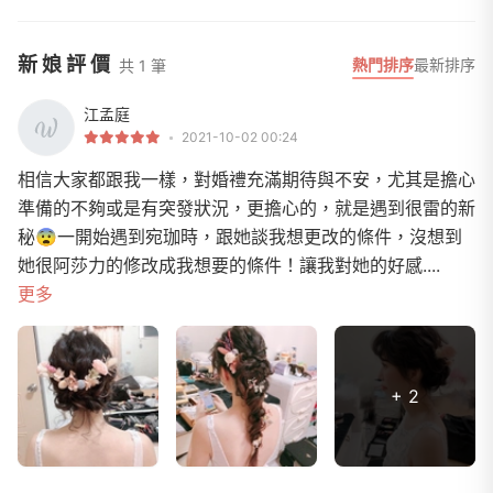
新娘評價
熱門排序
最新排序
共 1 筆
江孟庭
2021-10-02 00:24
相信大家都跟我一樣，對婚禮充滿期待與不安，尤其是擔心
準備的不夠或是有突發狀況，更擔心的，就是遇到很雷的新
秘😨一開始遇到宛珈時，跟她談我想更改的條件，沒想到
她很阿莎力的修改成我想要的條件！讓我對她的好感....
更多
+ 2