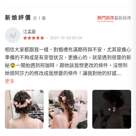
新娘評價
熱門排序
最新排序
共 1 筆
江孟庭
2021-10-02 00:24
相信大家都跟我一樣，對婚禮充滿期待與不安，尤其是擔心
準備的不夠或是有突發狀況，更擔心的，就是遇到很雷的新
秘😨一開始遇到宛珈時，跟她談我想更改的條件，沒想到
她很阿莎力的修改成我想要的條件！讓我對她的好感....
更多
+ 2