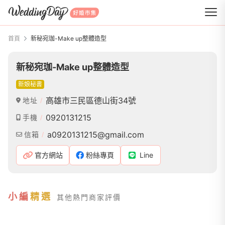
WeddingDay 好婚市集
首頁
新秘宛珈-Make up整體造型
新秘宛珈-Make up整體造型
新娘秘書
高雄市三民區德山街34號
地址
0920131215
手機
a0920131215@gmail.com
信箱
官方網站
粉絲專頁
Line
小編
精選
其他熱門商家評價