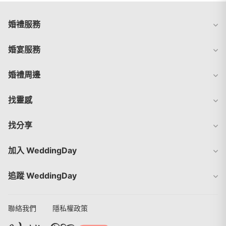
婚禮服務
婚宴服務
婚禮周邊
找靈感
找分享
加入 WeddingDay
追蹤 WeddingDay
聯絡我們
隱私權政策