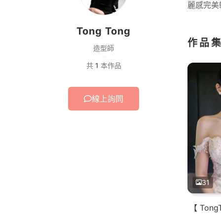
麗感完美
Tong Tong
作品
造型師
共
1
本作品
線上詢問
31