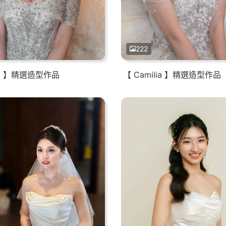
222
ara 】精選造型作品
【 Camilia 】精選造型作品