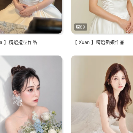
89
nna 】精選造型作品
【 Xuan 】精選新娘作品