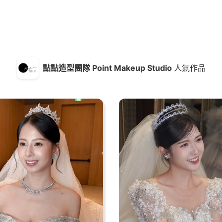
點點造型團隊 Point Makeup Studio
人氣作品