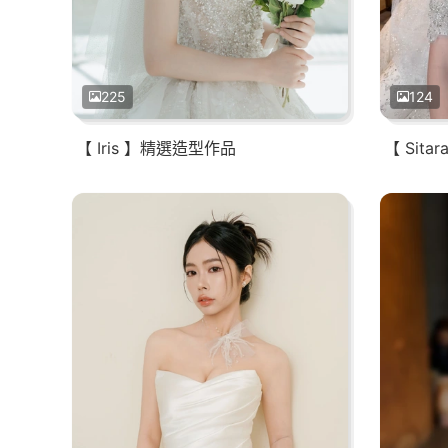
225
124
【 Iris 】精選造型作品
【 Sit