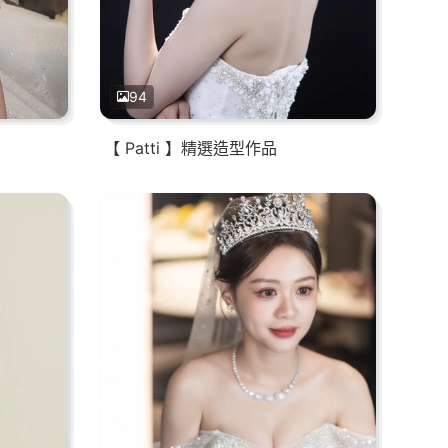
94
【 Patti 】精選造型作品