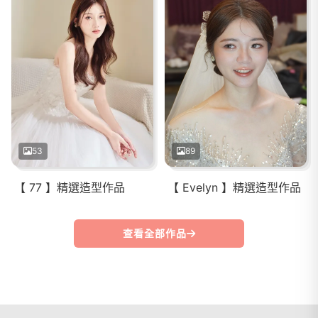
53
89
【 77 】精選造型作品
【 Evelyn 】精選造型作品
查看全部作品