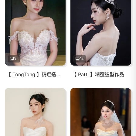
31
94
【 TongTong 】精選造型作品
【 Patti 】精選造型作品