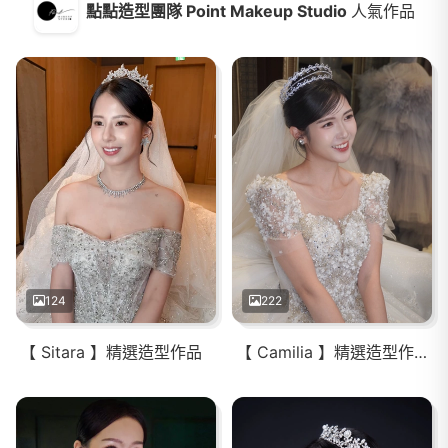
點點造型團隊 Point Makeup Studio
人氣作品
124
222
【 Sitara 】精選造型作品
【 Camilia 】精選造型作品