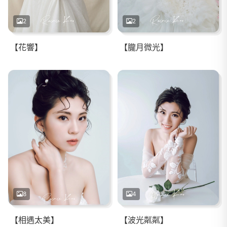
2
2
【花響】
【朧月微光】
8
4
【相遇太美】
【波光粼粼】