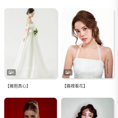
4
6
【擁抱真心】
【霧裡看花】