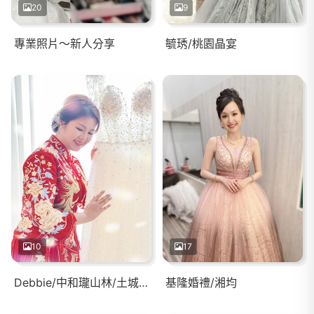
20
9
專業照片～新人分享
毓琇/桃園晶宴
10
17
Debbie/中和瓏山林/土城青青
基隆婚禮/湘均