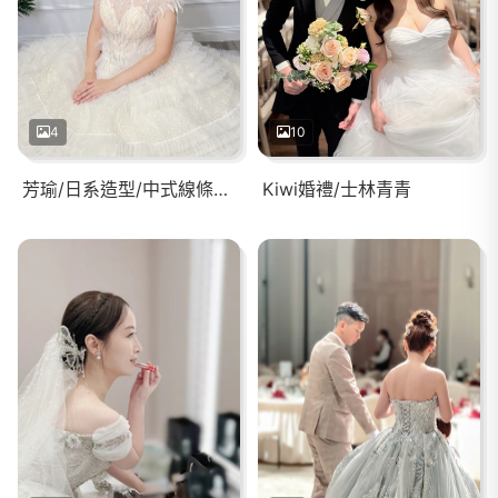
4
10
芳瑜/日系造型/中式線條盤髮
Kiwi婚禮/士林青青