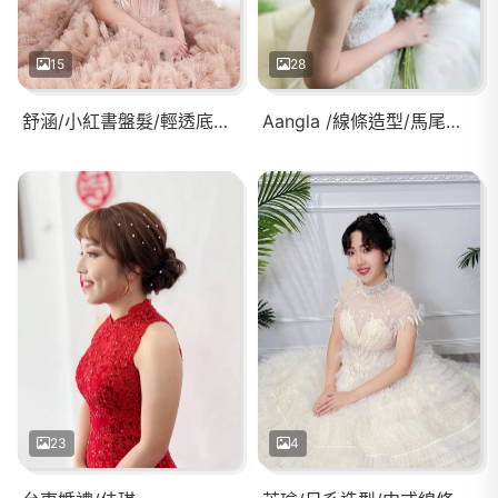
15
28
舒涵/小紅書盤髮/輕透底妝/有神眼妝
Aangla /線條造型/馬尾造型
23
4