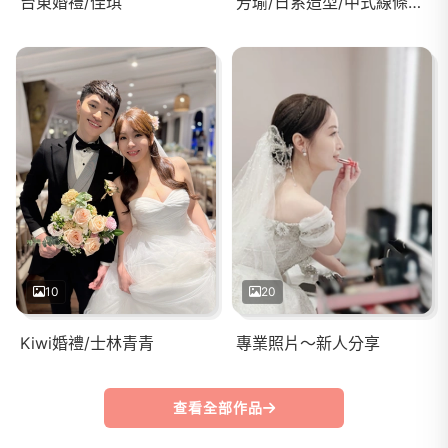
台東婚禮/佳琪
芳瑜/日系造型/中式線條盤髮
10
20
Kiwi婚禮/士林青青
專業照片～新人分享
查看全部作品