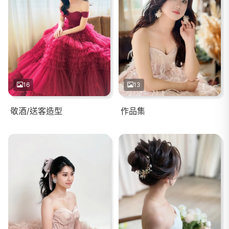
16
13
敬酒/送客造型
作品集