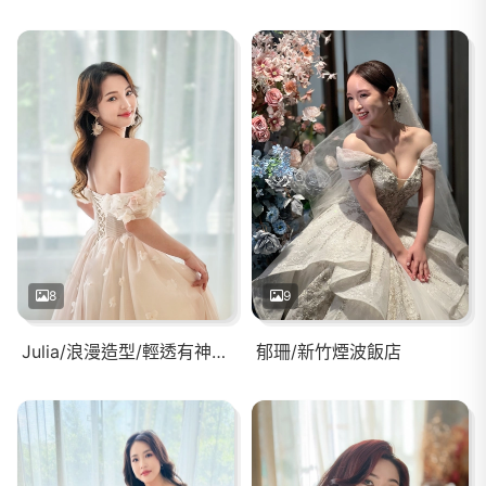
8
9
Julia/浪漫造型/輕透有神妝感
郁珊/新竹煙波飯店