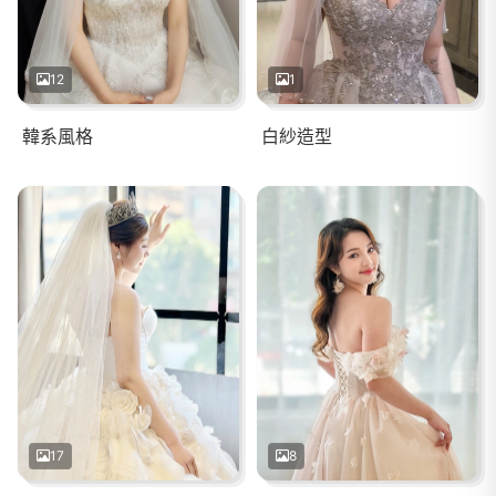
12
1
韓系風格
白紗造型
17
8