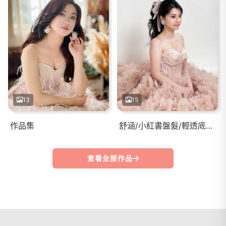
13
15
作品集
舒涵/小紅書盤髮/輕透底妝/有神眼妝
查看全部作品