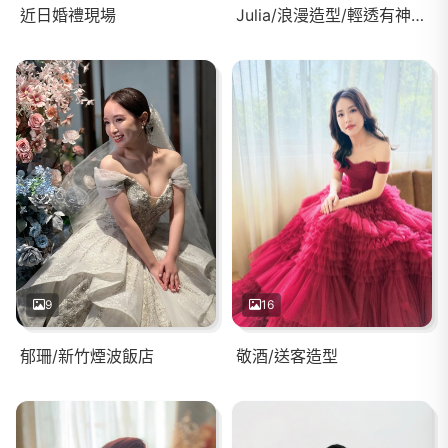
近日婚禮現場
Julia/浪漫造型/輕透有神妝感
9
16
郁珊/新竹煙波飯店
敬酒/送客造型