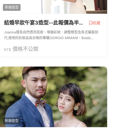
新娘造型
結婚早妝午宴3造型--此報價為半天三造型 皆贈 新郎造型 安瓶一支 指甲油 非常歡迎試妝
收藏
Joanna擅長自然透亮底妝、噴槍彩妝、調整眼型及各式編髮技
巧,使用的彩妝品為合格的專櫃GIORGIO ARMANI、Bobbi
Brown、SUQQU、CHANEL 、makeup forever 、歌劇魅影、
價格不公開
Kevyn Aucoin、BECCA 、mac、YSL... 採用的飾品都...
NT$
新娘造型