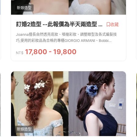
新娘造型
訂婚2造型 --此報價為半天兩造型 皆贈 新郎造型 安瓶一支 指甲油 非常歡迎試妝
收藏
Joanna擅長自然透亮底妝、噴槍彩妝、調整眼型及各式編髮技
巧,使用的彩妝品為合格的專櫃GIORGIO ARMANI、Bobbi
Brown、SUQQU、CHANEL 、makeup forever 、歌劇魅影、
17,800 - 19,800
Kevyn Aucoin、BECCA 、mac、YSL... 採用的飾品都...
NT$
新娘造型