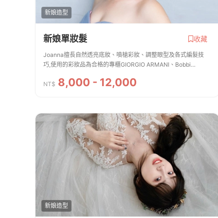
新娘造型
新娘單妝髮
收藏
Joanna擅長自然透亮底妝、噴槍彩妝、調整眼型及各式編髮技
巧,使用的彩妝品為合格的專櫃GIORGIO ARMANI、Bobbi
Brown、SUQQU、CHANEL 、makeup forever 、歌劇魅影、
8,000 - 12,000
Kevyn Aucoin、BECCA 、mac... 採用的飾品都是手工...
NT$
新娘造型