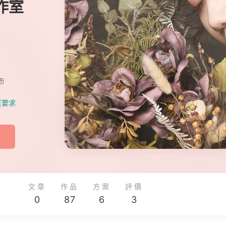
作室
市
質要求
文章
作品
方案
評價
0
87
6
3