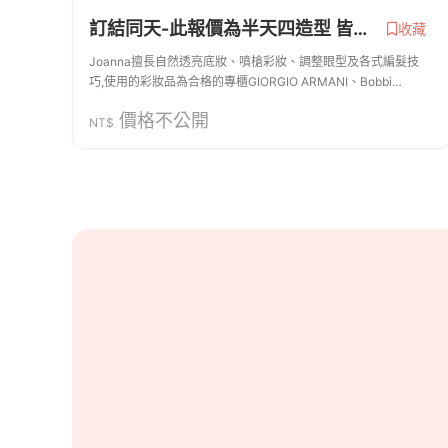
訂結同天-此報價為半天四造型 皆贈 新郎造型 安瓶一支 指甲油 非常歡迎試妝
收藏
Joanna擅長自然透亮底妝、噴槍彩妝、調整眼型及各式編髮技
巧,使用的彩妝品為合格的專櫃GIORGIO ARMANI、Bobbi
Brown、SUQQU、CHANEL 、makeup forever 、歌劇魅影、
價格不公開
Kevyn Aucoin、BECCA 、mac、YSL... 採用的飾品都...
NT$
商家資訊