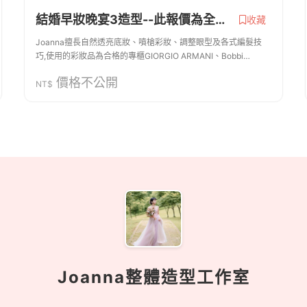
結婚早妝晚宴3造型--此報價為全天三造型 皆贈 新郎造型 安瓶一支 指甲油 非常歡迎試妝
收藏
Joanna擅長自然透亮底妝、噴槍彩妝、調整眼型及各式編髮技
巧,使用的彩妝品為合格的專櫃GIORGIO ARMANI、Bobbi
Brown、SUQQU、CHANEL 、makeup forever 、歌劇魅影、
價格不公開
Kevyn Aucoin、BECCA 、mac、YSL... 採用的飾品都...
NT$
Joanna整體造型工作室