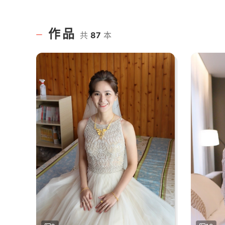
作品
共
87
本