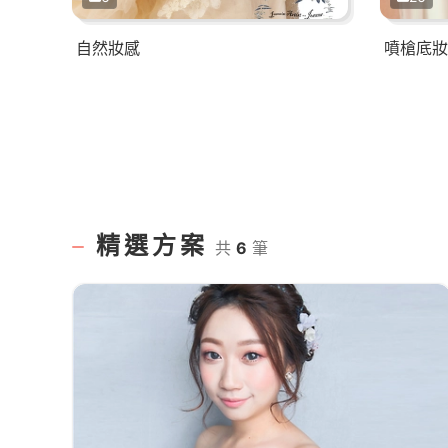
自然妝感
噴槍底妝
精選方案
共
6
筆