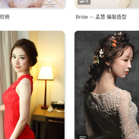
14
- 欣倚
Bride -- 孟慧 編髮造型
7