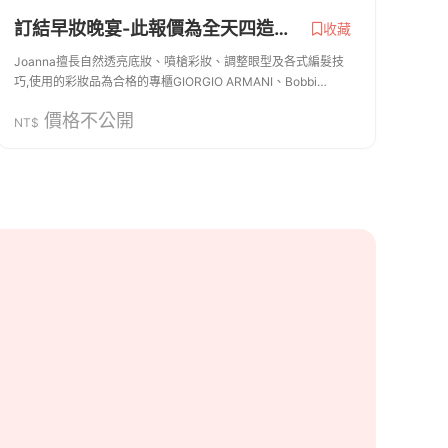
訂結早妝晚宴-此報價為全天四造型 皆贈 新郎造型 安瓶一支 指甲油 非常歡迎試妝
收藏
Joanna擅長自然透亮底妝、噴槍彩妝、調整眼型及各式編髮技
巧,使用的彩妝品為合格的專櫃GIORGIO ARMANI、Bobbi
Brown、SUQQU、CHANEL 、makeup forever 、歌劇魅影、
價格不公開
Kevyn Aucoin、BECCA 、mac、YSL... 採用的飾品都...
NT$