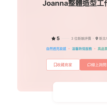
Joanna整體造型工
5
3 位新娘評價
新北
自然透亮妝感
溫馨熱情服務
高品
收藏商家
線上詢問