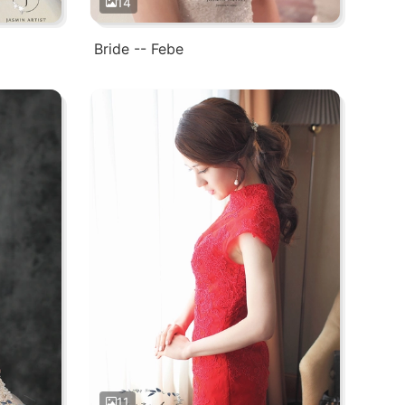
14
Bride -- Febe
11