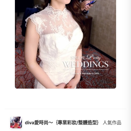
diva愛時尚～｛專業彩妝/整體造型｝
人氣作品