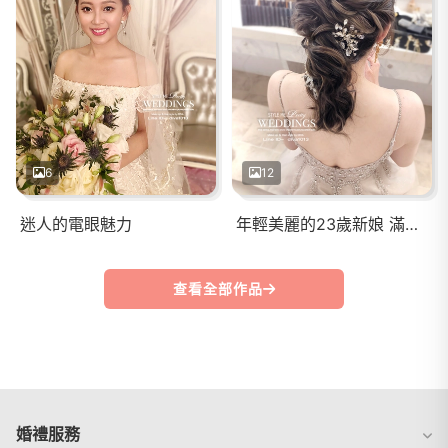
6
12
迷人的電眼魅力
年輕美麗的23歲新娘 滿滿的膠原蛋白❤️❤️羨慕❤️❤️
查看全部作品
婚禮服務