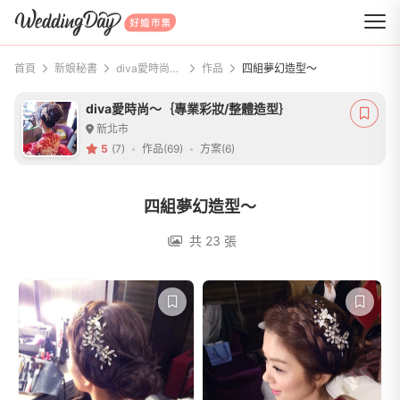
WeddingDay 好婚市集
首頁
新娘秘書
diva愛時尚～｛專業彩妝/整體造型｝
作品
四組夢幻造型～
diva愛時尚～｛專業彩妝/整體造型｝
新北市
5
(7)
作品(69)
方案(6)
四組夢幻造型～
共 23 張