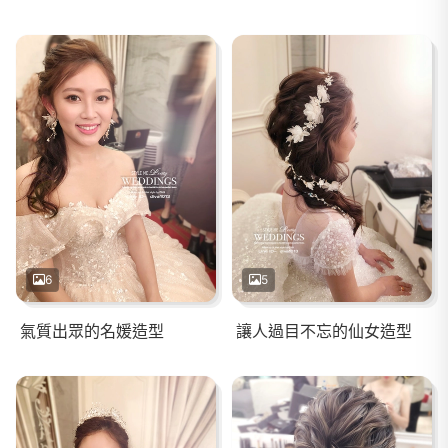
6
5
氣質出眾的名媛造型
讓人過目不忘的仙女造型