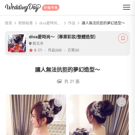
WeddingDay 好婚市集
首頁
新娘秘書
diva愛時尚～｛專業彩妝/整體造型｝
作品
讓人無法抗拒的夢幻造型～
diva愛時尚～｛專業彩妝/整體造型｝
新北市
5
(7)
作品(69)
方案(6)
讓人無法抗拒的夢幻造型～
共 21 張