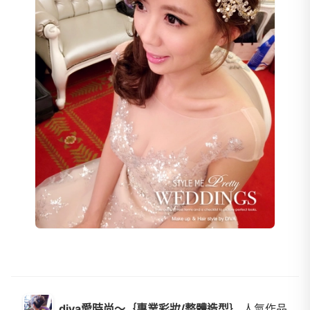
diva愛時尚～｛專業彩妝/整體造型｝
人氣作品