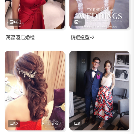
14
23
萬豪酒店婚禮
精選造型-2
32
5