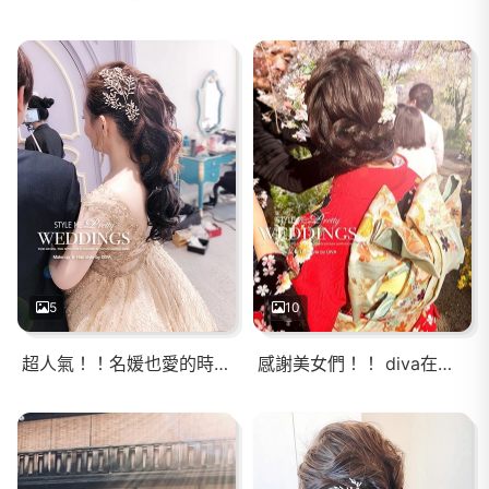
5
10
超人氣！！名媛也愛的時尚髮型❤️
感謝美女們！！ diva在國外工作期間，無法即時回覆訊息 謝謝你們的見諒與耐心等候回覆 😍愛妳們啊！！ 『京都海外婚紗-側拍花絮』