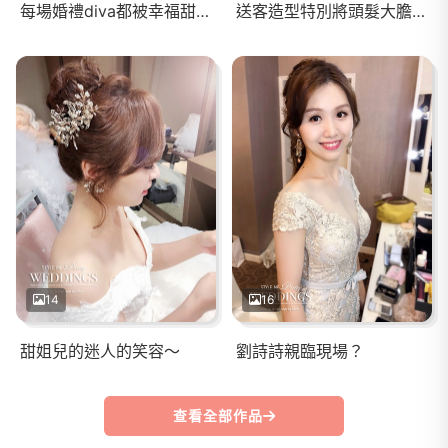
每場婚禮diva都被幸福甜蜜感圍繞著， 不斷創造這.......永恆的美麗時刻～
送客造型特別將頭髮大膽往後梳， 塑造令人難以忽視的獨特魅力， 大展自信之美！
14
16
甜姐兒的迷人的笑容～
劉詩詩親臨現場？
查看全部作品