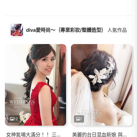
diva愛時尚～｛專業彩妝/整體造型｝
人氣作品
12
7
女神氣場大滿分！！ 三款不同風格的髮型， 能展現出時髦品味又兼具優雅特質。
美麗的台日混血新娘 與帥帥澳洲華裔新郎， 好完美的組合呀！！