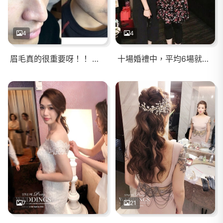
4
4
眉毛真的很重要呀！！ 整體感覺都變帥了＾＾
十場婚禮中，平均6場就能看到以前服務過的新娘，真的很感謝你們的支持與推薦，滿滿的感恩，深藏在心底！！
7
21