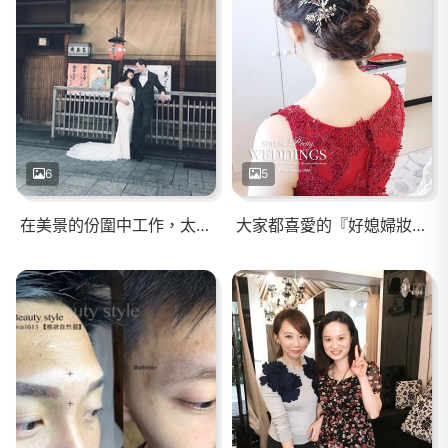
6
5
在美景的份圍中工作，太幸福了！！ 謝謝甜美的上海新娘與帥氣十足的美國新郎！！ 「海外婚紗·側拍花絮」
大家都喜愛的『好媳婦妝容』。 Make up & Hair style / #diva Chang