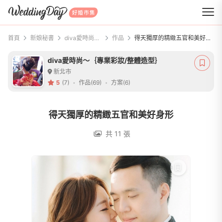
WeddingDay 好婚市集
首頁
新娘秘書
diva愛時尚～｛專業彩妝/整體造型｝
作品
得天獨厚的精緻五官和美好身形
diva愛時尚～｛專業彩妝/整體造型｝
新北市
5
(7)
作品(69)
方案(6)
得天獨厚的精緻五官和美好身形
共 11 張