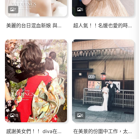
7
5
美麗的台日混血新娘 與帥帥澳洲華裔新郎， 好完美的組合呀！！
超人氣！！名媛也愛的時尚髮型❤️
10
6
感謝美女們！！ diva在國外工作期間，無法即時回覆訊息 謝謝你們的見諒與耐心等候回覆 😍愛妳們啊！！ 『京都海外婚紗-側拍花絮』
在美景的份圍中工作，太幸福了！！ 謝謝甜美的上海新娘與帥氣十足的美國新郎！！ 「海外婚紗·側拍花絮」