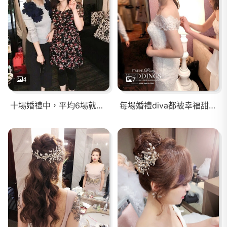
4
7
十場婚禮中，平均6場就能看到以前服務過的新娘，真的很感謝你們的支持與推薦，滿滿的感恩，深藏在心底！！
每場婚禮diva都被幸福甜蜜感圍繞著， 不斷創造這.......永恆的美麗時刻～